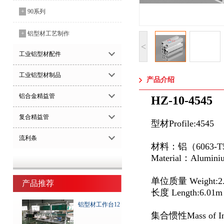
+
90系列
+
铝型材工艺制作
<
工业铝型材配件
工业铝型材制品
产品介绍
铝合金精益管
HZ-
10-4545
复合精益管
型材
Profile:4545
流利条
材料：铝（
6063-T
Material
：
Alumini
单位质量
Weight:2
产品推荐
长度
Length:6.01m
铝型材工作台12
集合惯性
Mass of In